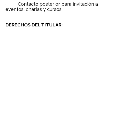
·         Contacto posterior para invitación a 
eventos, charlas y cursos.
DERECHOS DEL TITULAR:
Sus derechos como titular del dato son los 
previstos en la Constitución en la Ley 1581 de 
2012 y en la política de tratamiento de datos 
personales de la empresa 
GRUPO WAYRA SAS:
1.     Acceder en forma gratuita a los datos 
proporcionados que hayan sido objeto de 
tratamiento.
2.     Solicitar la actualización y rectificación de 
su información frente a datos parciales, 
inexactos, incompletos, fraccionados, que 
induzcan a error, o a aquellos cuyo tratamiento 
esté prohibido o no haya sido autorizado.
3.     Solicitar prueba de la autorización 
otorgada.
4.     Presentar ante la Superintendencia de 